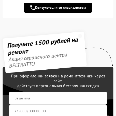
Консультация со специалистом
Замена таймера
500 рублей
Замена термодатчика
900 рублей
Ремонт механизма
500 рублей
открывания двери
Получите 1500 рублей на
ремонт
Акция сервисного центра
BELTRATTO
При оформлении заявки на ремонт техники через
сайт,
действует персональная бессрочная скидка