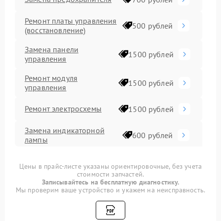
Ремонт платы управления
500 рублей
(восстановление)
Замена панели
1500 рублей
управления
Ремонт модуля
1500 рублей
управления
Ремонт электросхемы
1500 рублей
Замена индикаторной
600 рублей
лампы
Замена ТЭН
1200 рублей
Цены в прайс-листе указаны ориентировочные, без учета
стоимости запчастей.
Записывайтесь на бесплатную диагностику.
Замена шнура питания
500 рублей
Мы проверим ваше устройство и укажем на неисправность.
Замена ручек
500 рублей
терморегулятора