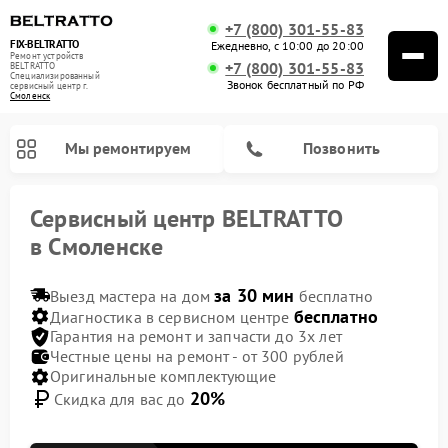
+7 (800) 301-55-83
FIX-BELTRATTO
Ежедневно, с 10:00 до 20:00
Ремонт устройств
+7 (800) 301-55-83
BELTRATTO
Специализированный
Звонок бесплатный по РФ
cервисный центр г.
Смоленск
Мы ремонтируем
Позвонить
Сервисный центр BELTRATTO
в Смоленске
за 30 мин
Выезд мастера на дом
бесплатно
Ремонт духовых шкафов BELTRATTO
Ремонт холодильников BELTRATTO
Ремонт посудомоечных машин BELTRATTO
бесплатно
Диагностика в сервисном центре
Гарантия на ремонт и запчасти до 3х лет
Честные цены на ремонт - от 300 рублей
Оригинальные комплектующие
20%
Скидка для вас до